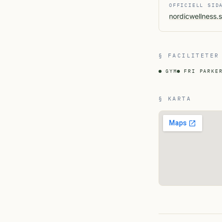
OFFICIELL SID
nordicwellness.
§ FACILITETER
GYM
FRI PARKE
§ KARTA