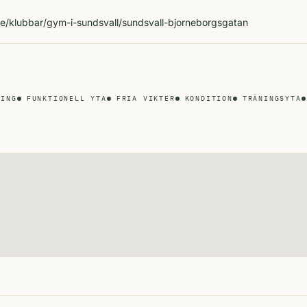
A
se/klubbar/gym-i-sundsvall/sundsvall-bjorneborgsgatan
RING
FUNKTIONELL YTA
FRIA VIKTER
KONDITION
TRÄNINGSYTA