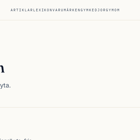
ARTIKLAR
LEXIKON
VARUMÄRKEN
GYMKEDJOR
GYM
OM
n
yta.