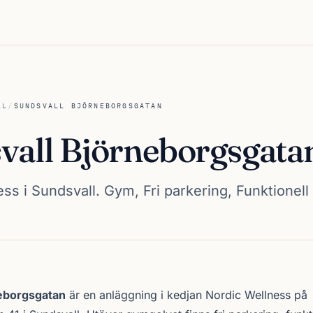
LL
/
SUNDSVALL BJÖRNEBORGSGATAN
vall Björneborgsgata
ss i Sundsvall. Gym, Fri parkering, Funktionell 
örneborgsgatan
neborgsgatan
är en anläggning i kedjan
Nordic Wellness
på