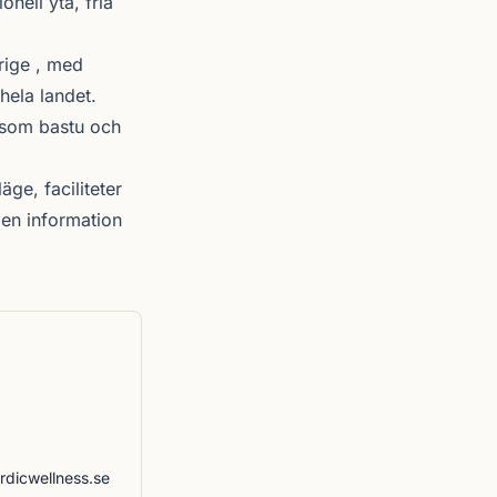
onell yta, fria
rige , med
hela landet.
r som bastu och
äge, faciliteter
en information
rdicwellness.se