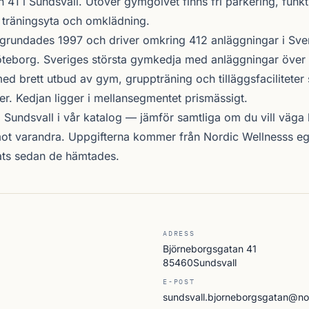
n 41 i
Sundsvall
. Utöver gymgolvet finns fri parkering, funkti
, träningsyta och omklädning.
grundades 1997 och driver omkring 412 anläggningar i Sve
teborg. Sveriges största gymkedja med anläggningar över 
d brett utbud av gym, gruppträning och tilläggsfacilitete
er. Kedjan ligger i mellansegmentet prismässigt.
i Sundsvall i vår katalog —
jämför samtliga
om du vill väga l
ot varandra. Uppgifterna kommer från Nordic Wellnesss eg
ats sedan de hämtades.
ADRESS
Björneborgsgatan 41
85460Sundsvall
E-POST
sundsvall.bjorneborgsgatan@no