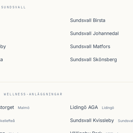
 SUNDSVALL
Sundsvall Birsta
Sundsvall Johannedal
eby
Sundsvall Matfors
ta
Sundsvall Skönsberg
C WELLNESS-ANLÄGGNINGAR
torget
Lidingö AGA
Malmö
Lidingö
Sundsvall Kvissleby
kellefteå
Sundsval