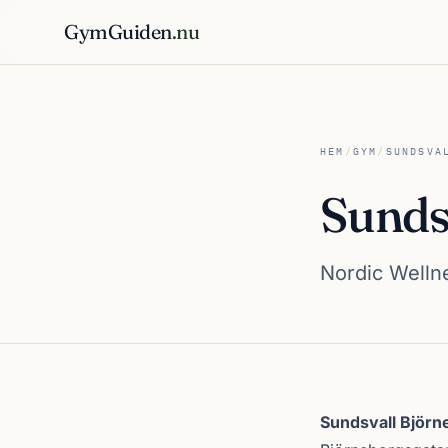
GymGuiden
.nu
HEM
/
GYM
/
SUNDSVA
Sunds
Nordic Wellne
Om Sundsvall Bj
Sundsvall Björ