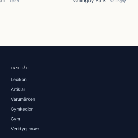
an
Vällingby Park
Ystad
Vällingby
INNEHÅLL
Lexikon
Artiklar
Varumärken
Gymkedjor
Gym
Verktyg
SNART