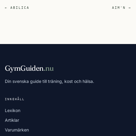
← ABILICA
AIM'N →
GymGuiden
.nu
Din svenska guide till träning, kost och hälsa.
INNEHÅLL
Lexikon
Artiklar
Varumärken