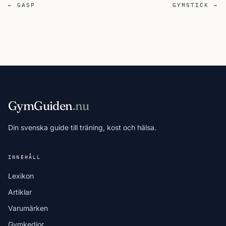
← GASP
GYMSTICK →
GymGuiden
.nu
Din svenska guide till träning, kost och hälsa.
INNEHÅLL
Lexikon
Artiklar
Varumärken
Gymkedjor