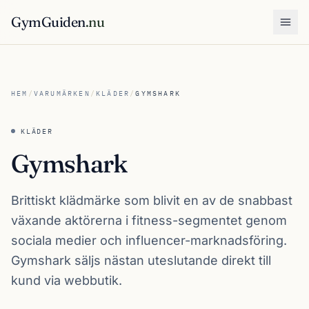
GymGuiden
.nu
Öpp
HEM
/
VARUMÄRKEN
/
KLÄDER
/
GYMSHARK
KLÄDER
Gymshark
Brittiskt klädmärke som blivit en av de snabbast
växande aktörerna i fitness-segmentet genom
sociala medier och influencer-marknadsföring.
Gymshark säljs nästan uteslutande direkt till
kund via webbutik.