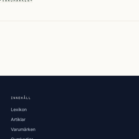
-VARUMÄRKEN
→
INNEHÅLL
Lexikon
Artiklar
Varumärken