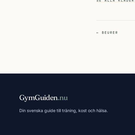
SE ALLA KLÄDER
← BEURER
GymGuiden
.nu
Din svenska guide till träning, kost och hälsa.