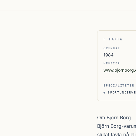
§ FAKTA
GRUNDAT
1984
HEMSIDA
www.bjornborg
SPECIALITETER
SPORTUNDERW
Om Björn Borg
Björn Borg-varum
slutat tävla på el