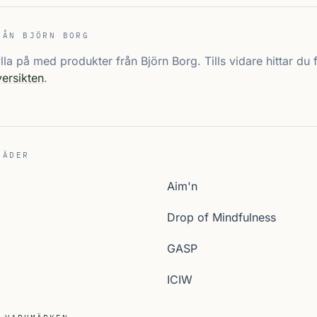
RÅN BJÖRN BORG
fylla på med produkter från Björn Borg. Tills vidare hittar du
ersikten
.
LÄDER
Aim'n
Drop of Mindfulness
GASP
ICIW