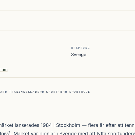
URSPRUNG
Sverige
.com
EAR
TRANINGSKLADER
SPORT-BH
SPORTMODE
ärket lanserades 1984 i Stockholm — flera år efter att tenn
itnivå. Märket var pionjär i Sverige med att lyfta sportunderwe