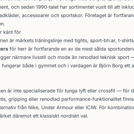
nt, och sedan 1990-talet har sortimentet vuxit till att inklu
badkläder, accessoarer och sportskor. Företaget är fortfara
n.
r känt för
rien är märkets tränings­linje med tights, sport-bh:ar, t-shir
xers
för herr är fortfarande en av de mest sålda sportunde
 ligger närmare livsstil och mode än renodlad teknisk sport
m fungerar både i gymmet och i vardagen är Björn Borg ett a
n är inte specialiserade för tunga lyft eller crossfit — för
ts, gripping eller renodlad performance-funktionalitet finn
lternativ från Nike, Under Armour eller ICIW. För kombinati
märket däremot ett klassiskt nordiskt val.