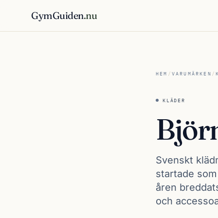
GymGuiden
.nu
HEM
/
VARUMÄRKEN
/
KLÄDER
Björ
Svenskt kläd
startade som
åren breddats
och accessoa