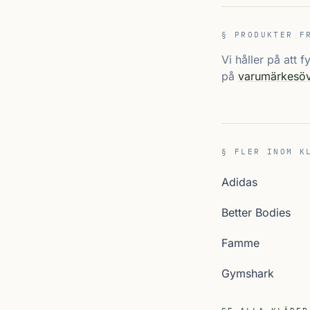
§ PRODUKTER F
Vi håller på att 
på
varumärkesöv
§ FLER INOM K
Adidas
Better Bodies
Famme
Gymshark