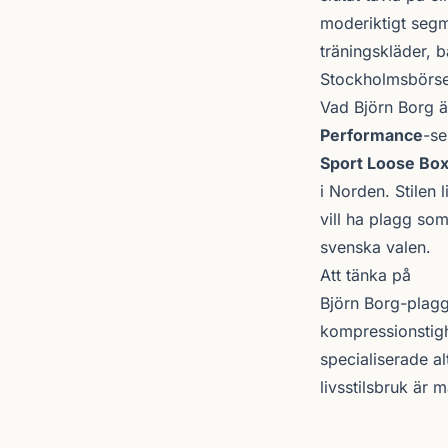
moderiktigt segme
träningskläder, 
Stockholmsbörse
Vad Björn Borg ä
Performance
-se
Sport Loose Bo
i Norden. Stilen
vill ha plagg so
svenska valen.
Att tänka på
Björn Borg-plagge
kompressions­tigh
specialiserade a
livsstilsbruk är 