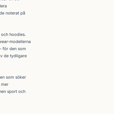
dera
nde noterat på
ts och hoodies.
rwear-modellerna
 — för den som
v de tydligare
 den som söker
s mer
onen sport och