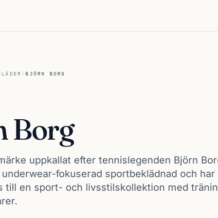
KLÄDER
/
BJÖRN BORG
n Borg
märke uppkallat efter tennislegenden Björn Bor
 underwear-fokuserad sportbeklädnad och ha
 till en sport- och livsstilskollektion med träni
rer.