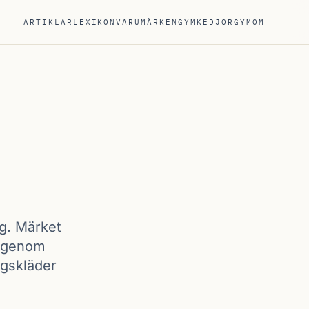
ARTIKLAR
LEXIKON
VARUMÄRKEN
GYMKEDJOR
GYM
OM
g. Märket
r genom
ngskläder