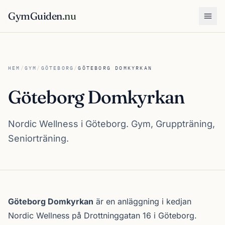
GymGuiden
.nu
Öpp
HEM
/
GYM
/
GÖTEBORG
/
GÖTEBORG DOMKYRKAN
Göteborg Domkyrkan
Nordic Wellness i Göteborg. Gym, Gruppträning,
Seniorträning.
Om Göteborg Domkyrkan
Göteborg Domkyrkan
är en anläggning i kedjan
Nordic Wellness
på Drottninggatan 16 i
Göteborg
.