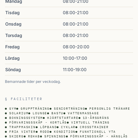
Måndag
08:00-21:00
Tisdag
08:00-21:00
Onsdag
08:00-21:00
Torsdag
08:00-21:00
Fredag
08:00-20:00
Lördag
10:00-17:00
Söndag
11:00-19:00
Bemannade tider per veckodag.
§ FACILITETER
GYM
GRUPPTRÄNING
SENIORTRÄNING
PERSONLIG TRÄNARE
SOLARIUM
LOUNGE
BASTU
VATTENMASSAGE
BOKNINGSSYSTEM
HJÄRTSTARTARE
13-ÅRSGRÄNS
FÖRVARINGSSKÅP - KORTLÅS
VIRTUELL TRÄNING
TRAPPMASKIN
LÖPBAND
CYKLAR
CROSSTRAINER
FRIA VIKTER
RODD
KONDITION
FUNKTIONELL YTA
SKIERG
REHAB
SPINNINGS
FÖRVARINGSSKÅP - HÄNGLÅS