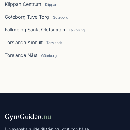
Klippan Centrum
Klippan
Göteborg Tuve Torg
Göteborg
Falköping Sankt Olofsgatan
Falköping
Torslanda Amhult
Torslanda
Torslanda Näst
Göteborg
GymGuiden
.nu
Din svenska guide till träning, kost och hälsa.