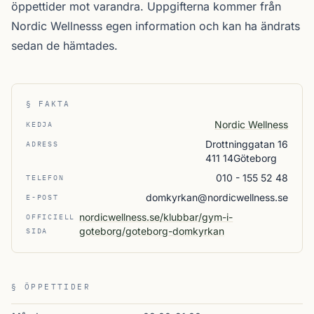
öppettider mot varandra. Uppgifterna kommer från
Nordic Wellnesss egen information och kan ha ändrats
sedan de hämtades.
§ FAKTA
Nordic Wellness
KEDJA
Drottninggatan 16
ADRESS
411 14Göteborg
010 - 155 52 48
TELEFON
domkyrkan@nordicwellness.se
E-POST
nordicwellness.se/klubbar/gym-i-
OFFICIELL
goteborg/goteborg-domkyrkan
SIDA
§ ÖPPETTIDER