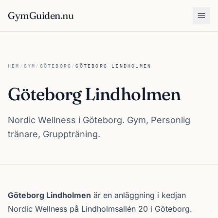
GymGuiden
.nu
Öpp
HEM
/
GYM
/
GÖTEBORG
/
GÖTEBORG LINDHOLMEN
Göteborg Lindholmen
Nordic Wellness i Göteborg. Gym, Personlig
tränare, Gruppträning.
Om Göteborg Lindholmen
Göteborg Lindholmen
är en anläggning i kedjan
Nordic Wellness
på Lindholmsallén 20 i
Göteborg
.