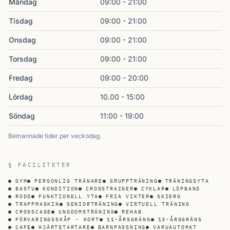
Måndag
09:00 - 21:00
Tisdag
09:00 - 21:00
Onsdag
09:00 - 21:00
Torsdag
09:00 - 21:00
Fredag
09:00 - 20:00
Lördag
10.00 - 15:00
Söndag
11:00 - 19:00
Bemannade tider per veckodag.
§ FACILITETER
GYM
PERSONLIG TRÄNARE
GRUPPTRÄNING
TRÄNINGSYTA
BASTU
KONDITION
CROSSTRAINER
CYKLAR
LÖPBAND
RODD
FUNKTIONELL YTA
FRIA VIKTER
SKIERG
TRAPPMASKIN
SENIORTRÄNING
VIRTUELL TRÄNING
CROSSCAGE
UNGDOMSTRÄNING
REHAB
FÖRVARINGSSKÅP - KORT
11-ÅRSGRÄNS
13-ÅRSGRÄNS
CAFE
HJÄRTSTARTARE
BARNPASSNING
VARUAUTOMAT