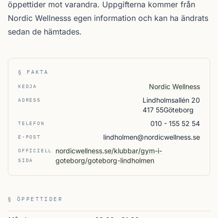
öppettider mot varandra. Uppgifterna kommer från
Nordic Wellnesss egen information och kan ha ändrats
sedan de hämtades.
§ FAKTA
Nordic Wellness
KEDJA
Lindholmsallén 20
ADRESS
417 55Göteborg
010 - 155 52 54
TELEFON
lindholmen@nordicwellness.se
E-POST
nordicwellness.se/klubbar/gym-i-
OFFICIELL
goteborg/goteborg-lindholmen
SIDA
§ ÖPPETTIDER