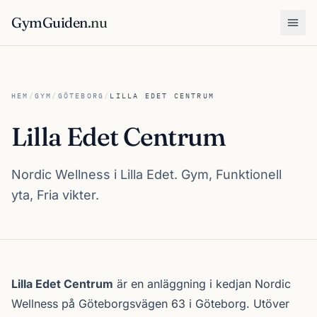
GymGuiden
.nu
Öpp
HEM
/
GYM
/
GÖTEBORG
/
LILLA EDET CENTRUM
Lilla Edet Centrum
Nordic Wellness i Lilla Edet. Gym, Funktionell
yta, Fria vikter.
Om Lilla Edet Centrum
Lilla Edet Centrum
är en anläggning i kedjan
Nordic
Wellness
på Göteborgsvägen 63 i
Göteborg
. Utöver