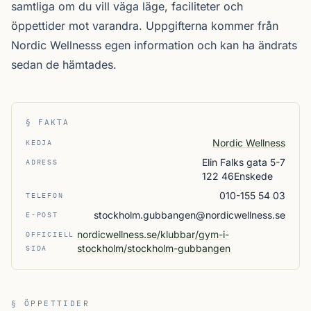
samtliga
om du vill väga läge, faciliteter och
öppettider mot varandra. Uppgifterna kommer från
Nordic Wellnesss egen information och kan ha ändrats
sedan de hämtades.
§ FAKTA
Nordic Wellness
KEDJA
Elin Falks gata 5-7
ADRESS
122 46Enskede
010-155 54 03
TELEFON
stockholm.gubbangen@nordicwellness.se
E-POST
nordicwellness.se/klubbar/gym-i-
OFFICIELL
stockholm/stockholm-gubbangen
SIDA
§ ÖPPETTIDER