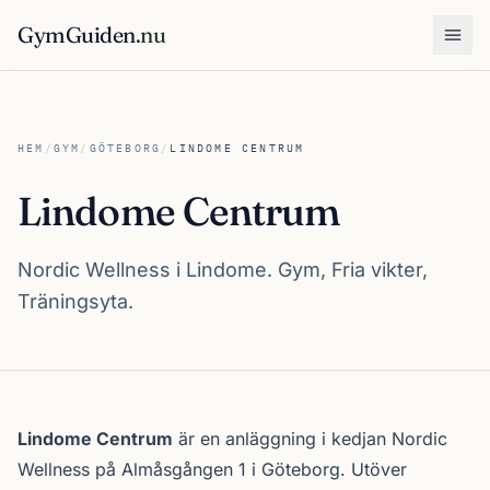
GymGuiden
.nu
Öpp
HEM
/
GYM
/
GÖTEBORG
/
LINDOME CENTRUM
Lindome Centrum
Nordic Wellness i Lindome. Gym, Fria vikter,
Träningsyta.
Om Lindome Centrum
Lindome Centrum
är en anläggning i kedjan
Nordic
Wellness
på Almåsgången 1 i
Göteborg
. Utöver