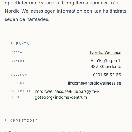
öppettider mot varandra. Uppgifterna kommer från
Nordic Wellnesss egen information och kan ha ändrats
sedan de hämtades.
§ FAKTA
Nordic Wellness
KEDJA
Almåsgången 1
ADRESS
437 30Lindome
0101-55 52 66
TELEFON
lindome@nordicwellness.se
E-POST
nordicwellness.se/klubbar/gym-i-
OFFICIELL
goteborg/lindome-centrum
SIDA
§ ÖPPETTIDER