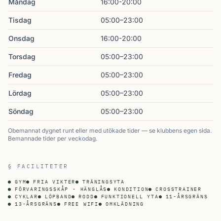
Måndag
16:00-20:00
Tisdag
05:00–23:00
Onsdag
16:00-20:00
Torsdag
05:00–23:00
Fredag
05:00–23:00
Lördag
05:00–23:00
Söndag
05:00–23:00
Obemannat dygnet runt eller med utökade tider — se klubbens egen sida.
Bemannade tider per veckodag.
§ FACILITETER
GYM
FRIA VIKTER
TRÄNINGSYTA
FÖRVARINGSSKÅP - HÄNGLÅS
KONDITION
CROSSTRAINER
CYKLAR
LÖPBAND
RODD
FUNKTIONELL YTA
11-ÅRSGRÄNS
13-ÅRSGRÄNS
FREE WIFI
OMKLÄDNING