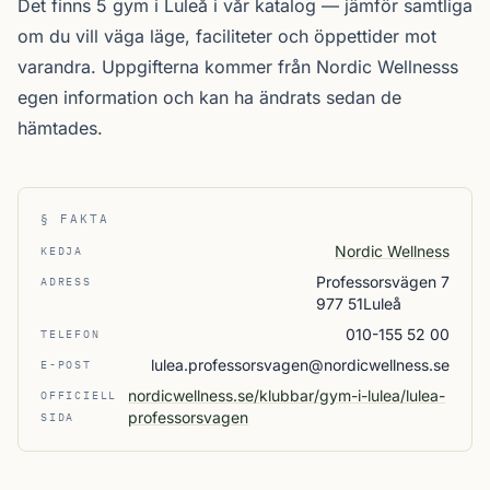
Det finns 5 gym i Luleå i vår katalog —
jämför samtliga
om du vill väga läge, faciliteter och öppettider mot
varandra. Uppgifterna kommer från Nordic Wellnesss
egen information och kan ha ändrats sedan de
hämtades.
§ FAKTA
Nordic Wellness
KEDJA
Professorsvägen 7
ADRESS
977 51Luleå
010-155 52 00
TELEFON
lulea.professorsvagen@nordicwellness.se
E-POST
nordicwellness.se/klubbar/gym-i-lulea/lulea-
OFFICIELL
professorsvagen
SIDA