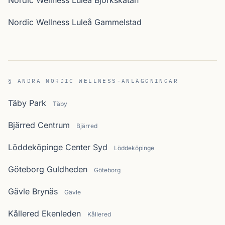
Nordic Wellness Luleå Björkskatan
Nordic Wellness Luleå Gammelstad
§ ANDRA NORDIC WELLNESS-ANLÄGGNINGAR
Täby Park
Täby
Bjärred Centrum
Bjärred
Löddeköpinge Center Syd
Löddeköpinge
Göteborg Guldheden
Göteborg
Gävle Brynäs
Gävle
Kållered Ekenleden
Kållered