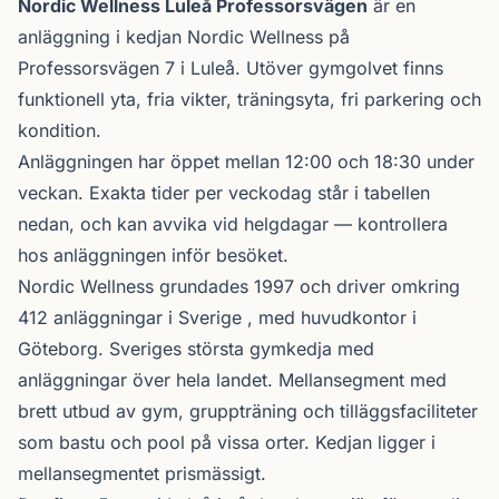
Om Nordic Wellness Luleå Professorsvägen
Nordic Wellness Luleå Professorsvägen
är en
anläggning i kedjan
Nordic Wellness
på
Professorsvägen 7 i
Luleå
. Utöver gymgolvet finns
funktionell yta, fria vikter, träningsyta, fri parkering och
kondition.
Anläggningen har öppet mellan 12:00 och 18:30 under
veckan. Exakta tider per veckodag står i tabellen
nedan, och kan avvika vid helgdagar — kontrollera
hos anläggningen inför besöket.
Nordic Wellness
grundades 1997 och driver omkring
412 anläggningar i Sverige , med huvudkontor i
Göteborg. Sveriges största gymkedja med
anläggningar över hela landet. Mellansegment med
brett utbud av gym, gruppträning och tilläggsfaciliteter
som bastu och pool på vissa orter. Kedjan ligger i
mellansegmentet prismässigt.