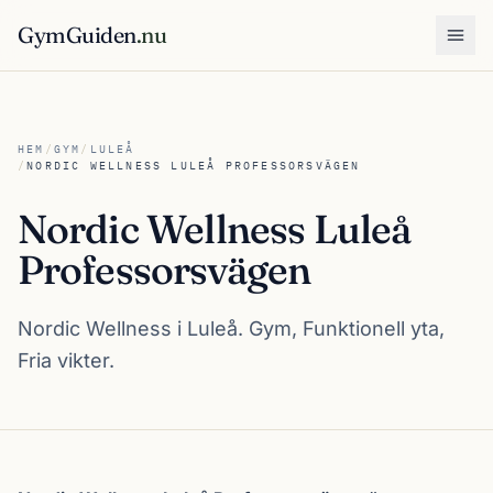
GymGuiden
.nu
Öpp
HEM
/
GYM
/
LULEÅ
/
NORDIC WELLNESS LULEÅ PROFESSORSVÄGEN
Nordic Wellness Luleå
Professorsvägen
Nordic Wellness i Luleå. Gym, Funktionell yta,
Fria vikter.