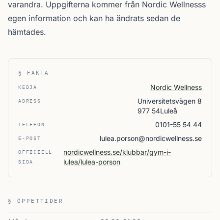
varandra. Uppgifterna kommer från Nordic Wellnesss
egen information och kan ha ändrats sedan de
hämtades.
§ FAKTA
Nordic Wellness
KEDJA
Universitetsvägen 8
ADRESS
977 54Luleå
0101-55 54 44
TELEFON
lulea.porson@nordicwellness.se
E-POST
nordicwellness.se/klubbar/gym-i-
OFFICIELL
lulea/lulea-porson
SIDA
§ ÖPPETTIDER