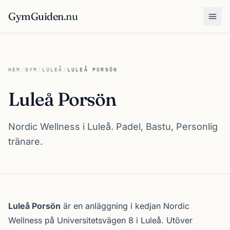
GymGuiden
.nu
Öpp
HEM
/
GYM
/
LULEÅ
/
LULEÅ PORSÖN
Luleå Porsön
Nordic Wellness i Luleå. Padel, Bastu, Personlig
tränare.
Om Luleå Porsön
Luleå Porsön
är en anläggning i kedjan
Nordic
Wellness
på Universitetsvägen 8 i
Luleå
. Utöver