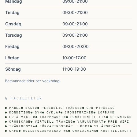
Måndag
09:00-21:00
Tisdag
09:00-21:00
Onsdag
09:00-21:00
Torsdag
09:00-21:00
Fredag
09:00-20:00
Lördag
10:00-17:00
Söndag
11:00-19:00
Bemannade tider per veckodag.
§ FACILITETER
PADEL
BASTU
PERSONLIG TRÄNARE
GRUPPTRÄNING
KONDITION
GYM
CYKLAR
CROSSTRAINER
LÖPBAND
FRIA VIKTER
TRAPPMASKIN
FUNKTIONELL YTA
SPINNINGS
CROSSCAGE
VIRTUELL TRÄNING
VARUAUTOMAT
FREE WIFI
TRÄNINGSYTA
FÖRVARINGSSKÅP - KORT
11-ÅRSGRÄNS
CAFE
RULLSTOLANPASSAD WC
OMKLÄDNING
KOSTTILLSKOTT