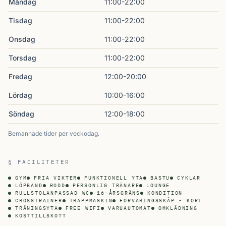
Måndag
11:00-22:00
Tisdag
11:00-22:00
Onsdag
11:00-22:00
Torsdag
11:00-22:00
Fredag
12:00-20:00
Lördag
10:00-16:00
Söndag
12:00-18:00
Bemannade tider per veckodag.
§ FACILITETER
GYM
FRIA VIKTER
FUNKTIONELL YTA
BASTU
CYKLAR
LÖPBAND
RODD
PERSONLIG TRÄNARE
LOUNGE
RULLSTOLANPASSAD WC
16-ÅRSGRÄNS
KONDITION
CROSSTRAINER
TRAPPMASKIN
FÖRVARINGSSKÅP - KORT
TRÄNINGSYTA
FREE WIFI
VARUAUTOMAT
OMKLÄDNING
KOSTTILLSKOTT