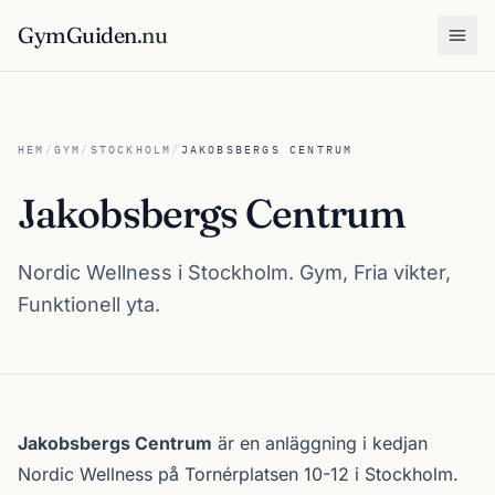
GymGuiden
.nu
Öpp
HEM
/
GYM
/
STOCKHOLM
/
JAKOBSBERGS CENTRUM
Jakobsbergs Centrum
Nordic Wellness i Stockholm. Gym, Fria vikter,
Funktionell yta.
Om Jakobsbergs Centrum
Jakobsbergs Centrum
är en anläggning i kedjan
Nordic Wellness
på Tornérplatsen 10-12 i
Stockholm
.