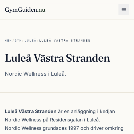
GymGuiden
.nu
Öpp
HEM
/
GYM
/
LULEÅ
/
LULEÅ VÄSTRA STRANDEN
Luleå Västra Stranden
Nordic Wellness i Luleå.
Om Luleå Västra Stranden
Luleå Västra Stranden
är en anläggning i kedjan
Nordic Wellness
på Residensgatan i
Luleå
.
Nordic Wellness
grundades 1997 och driver omkring