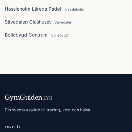
Hässleholm Läreda Padel
Hässleholm
Sävedalen Glashuset
Sävedalen
Bollebygd Centrum
Bollebygd
GymGuiden
.nu
Din svenska guide till träning, kost och hälsa.
INNEHÅLL