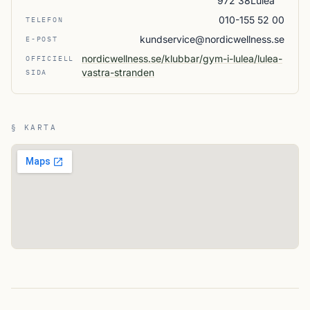
972 38Luleå
010-155 52 00
TELEFON
kundservice@nordicwellness.se
E-POST
nordicwellness.se/klubbar/gym-i-lulea/lulea-
OFFICIELL
vastra-stranden
SIDA
§ KARTA