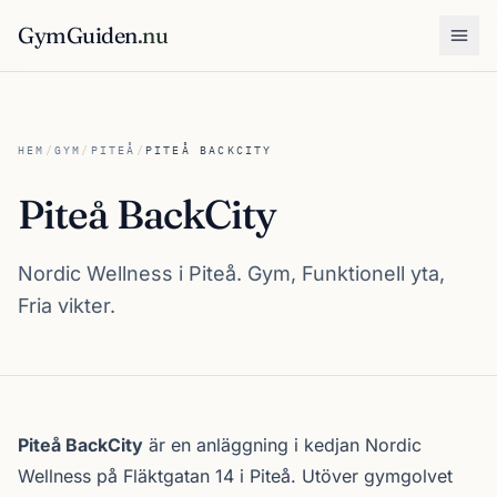
GymGuiden
.nu
Öpp
HEM
/
GYM
/
PITEÅ
/
PITEÅ BACKCITY
Piteå BackCity
Nordic Wellness i Piteå. Gym, Funktionell yta,
Fria vikter.
Om Piteå BackCity
Piteå BackCity
är en anläggning i kedjan
Nordic
Wellness
på Fläktgatan 14 i
Piteå
. Utöver gymgolvet