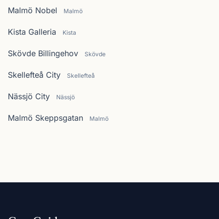
Malmö Nobel
Malmö
Kista Galleria
Kista
Skövde Billingehov
Skövde
Skellefteå City
Skellefteå
Nässjö City
Nässjö
Malmö Skeppsgatan
Malmö