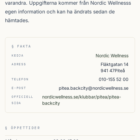
varandra. Uppgifterna kommer från Nordic Wellnesss
egen information och kan ha ändrats sedan de
hämtades.
§ FAKTA
Nordic Wellness
KEDJA
Fläktgatan 14
ADRESS
941 47Piteå
010-155 52 00
TELEFON
pitea.backcity@nordicwellness.se
E-POST
nordicwellness.se/klubbar/pitea/pitea-
OFFICIELL
backcity
SIDA
§ ÖPPETTIDER