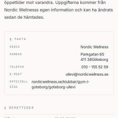
öppettider mot varandra. Uppgifterna kommer från
Nordic Wellnesss egen information och kan ha ändrats
sedan de hämtades.
§ FAKTA
Nordic Wellness
KEDJA
Parkgatan 65
ADRESS
411 38Göteborg
010 - 155 52 59
TELEFON
ullevi@nordicwellness.se
E-POST
nordicwellness.se/klubbar/gym-i-
OFFICIELL
goteborg/goteborg-ullevi
SIDA
§ ÖPPETTIDER