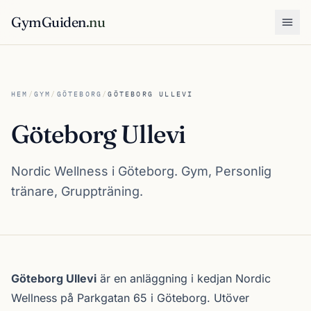
GymGuiden
.nu
Öpp
HEM
/
GYM
/
GÖTEBORG
/
GÖTEBORG ULLEVI
Göteborg Ullevi
Nordic Wellness i Göteborg. Gym, Personlig
tränare, Gruppträning.
Om Göteborg Ullevi
Göteborg Ullevi
är en anläggning i kedjan
Nordic
Wellness
på Parkgatan 65 i
Göteborg
. Utöver