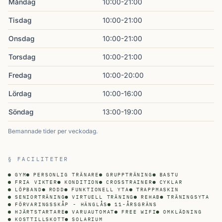
Måndag
10:00-21:00
Tisdag
10:00-21:00
Onsdag
10:00-21:00
Torsdag
10:00-21:00
Fredag
10:00-20:00
Lördag
10:00-16:00
Söndag
13:00-19:00
Bemannade tider per veckodag.
§ FACILITETER
GYM
PERSONLIG TRÄNARE
GRUPPTRÄNING
BASTU
FRIA VIKTER
KONDITION
CROSSTRAINER
CYKLAR
LÖPBAND
RODD
FUNKTIONELL YTA
TRAPPMASKIN
SENIORTRÄNING
VIRTUELL TRÄNING
REHAB
TRÄNINGSYTA
FÖRVARINGSSKÅP - HÄNGLÅS
11-ÅRSGRÄNS
HJÄRTSTARTARE
VARUAUTOMAT
FREE WIFI
OMKLÄDNING
KOSTTILLSKOTT
SOLARIUM