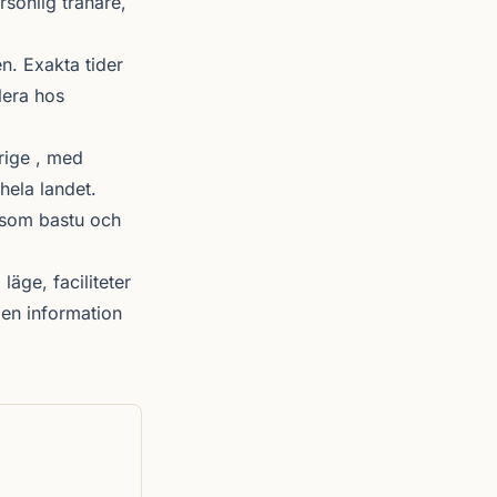
rsonlig tränare,
. Exakta tider
lera hos
rige , med
hela landet.
r som bastu och
läge, faciliteter
en information