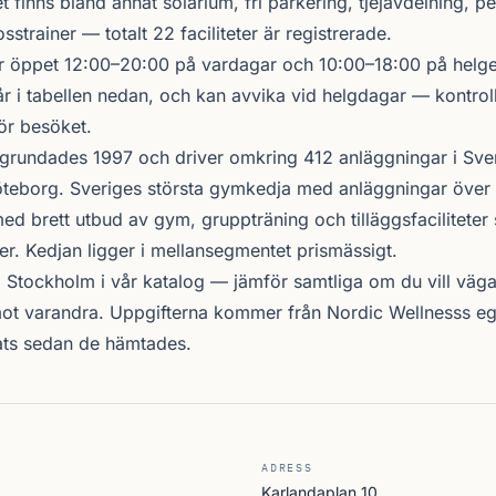
finns bland annat solarium, fri parkering, tjejavdelning, pe
sstrainer — totalt 22 faciliteter är registrerade.
 öppet 12:00–20:00 på vardagar och 10:00–18:00 på helgen
r i tabellen nedan, och kan avvika vid helgdagar — kontrol
ör besöket.
grundades 1997 och driver omkring 412 anläggningar i Sve
teborg. Sveriges största gymkedja med anläggningar över 
d brett utbud av gym, gruppträning och tilläggsfacilitete
er. Kedjan ligger i mellansegmentet prismässigt.
i Stockholm i vår katalog —
jämför samtliga
om du vill väga 
ot varandra. Uppgifterna kommer från Nordic Wellnesss eg
ats sedan de hämtades.
ADRESS
Karlandaplan 10