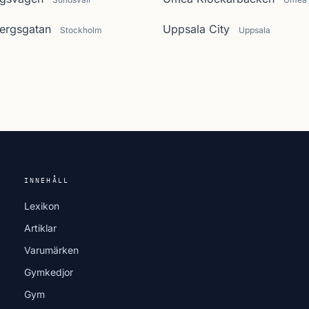
ergsgatan
Uppsala City
Stockholm
Uppsala
INNEHÅLL
Lexikon
Artiklar
Varumärken
Gymkedjor
Gym