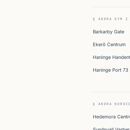
§ ANDRA GYM I
Barkarby Gate
Ekerö Centrum
Haninge Handent
Haninge Port 73
§ ANDRA NORDI
Hedemora Cent
Sundsvall Varbe