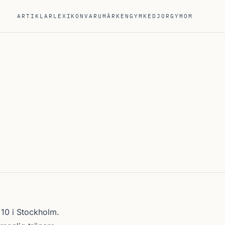
ARTIKLAR
LEXIKON
VARUMÄRKEN
GYMKEDJOR
GYM
OM
 10 i
Stockholm
.