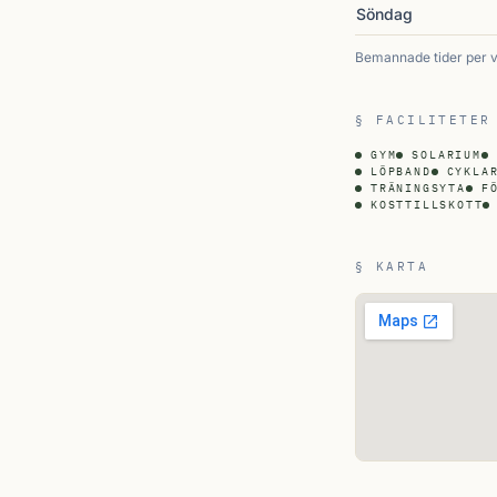
Söndag
Bemannade tider per 
§ FACILITETER
GYM
SOLARIUM
LÖPBAND
CYKLA
TRÄNINGSYTA
F
KOSTTILLSKOTT
§ KARTA