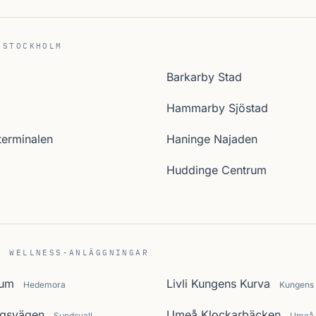
 STOCKHOLM
Barkarby Stad
Hammarby Sjöstad
erminalen
Haninge Najaden
Huddinge Centrum
C WELLNESS-ANLÄGGNINGAR
rum
Livli Kungens Kurva
Hedemora
Kungens
rgsvägen
Umeå Klockarbäcken
Sundsvall
Umeå