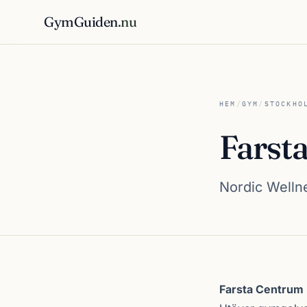
GymGuiden
.nu
HEM
/
GYM
/
STOCKHO
Farst
Nordic Wellne
Om Farsta Centr
Farsta Centrum