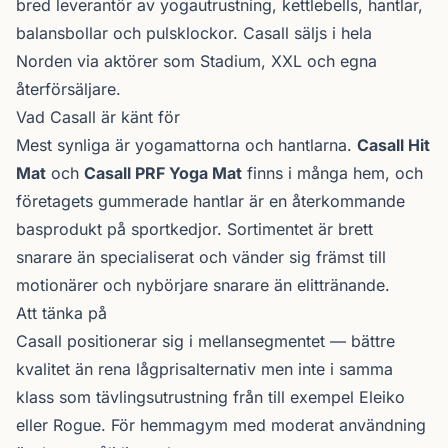
bred leverantör av yogautrustning, kettlebells, hantlar,
balansbollar och pulsklockor. Casall säljs i hela
Norden via aktörer som Stadium, XXL och egna
återförsäljare.
Vad Casall är känt för
Mest synliga är yogamattorna och hantlarna.
Casall Hit
Mat
och
Casall PRF Yoga Mat
finns i många hem, och
företagets gummerade hantlar är en återkommande
basprodukt på sportkedjor. Sortimentet är brett
snarare än specialiserat och vänder sig främst till
motionärer och nybörjare snarare än elittränande.
Att tänka på
Casall positionerar sig i mellansegmentet — bättre
kvalitet än rena lågprisalternativ men inte i samma
klass som tävlings­utrustning från till exempel Eleiko
eller Rogue. För hemma­gym med moderat användning