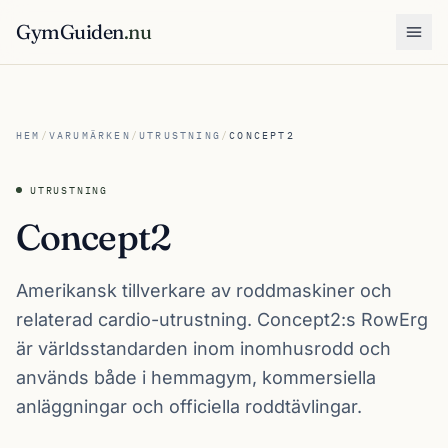
GymGuiden
.nu
Öpp
HEM
/
VARUMÄRKEN
/
UTRUSTNING
/
CONCEPT2
UTRUSTNING
Concept2
Amerikansk tillverkare av roddmaskiner och
relaterad cardio-utrustning. Concept2:s RowErg
är världsstandarden inom inomhusrodd och
används både i hemmagym, kommersiella
anläggningar och officiella roddtävlingar.