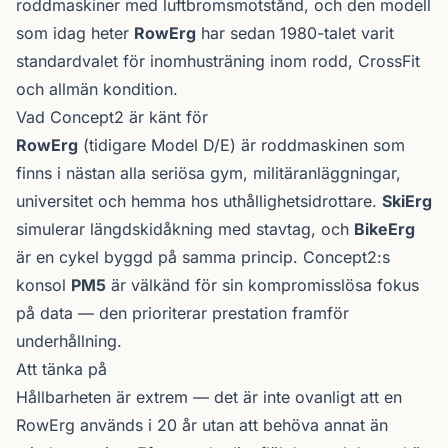
roddmaskiner med luftbroms­motstånd, och den modell
som idag heter
RowErg
har sedan 1980-talet varit
standardvalet för inomhusträning inom rodd, CrossFit
och allmän kondition.
Vad Concept2 är känt för
RowErg
(tidigare Model D/E) är roddmaskinen som
finns i nästan alla seriösa gym, militär­anläggningar,
universitet och hemma hos uthållighetsidrottare.
SkiErg
simulerar längdskidåkning med stavtag, och
BikeErg
är en cykel byggd på samma princip. Concept2:s
konsol
PM5
är välkänd för sin kompromisslösa fokus
på data — den prioriterar prestation framför
underhållning.
Att tänka på
Hållbarheten är extrem — det är inte ovanligt att en
RowErg används i 20 år utan att behöva annat än