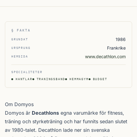
§ FAKTA
1986
GRUNDAT
Frankrike
URSPRUNG
www.decathlon.com
HEMSIDA
SPECIALITETER
HANTLAR
TRANINGSBAND
HEMMAGYM
BUDGET
Om Domyos
Domyos är
Decathlons
egna varumärke för fitness,
träning och styrketräning och har funnits sedan slutet
av 1980-talet. Decathlon lade ner sin svenska