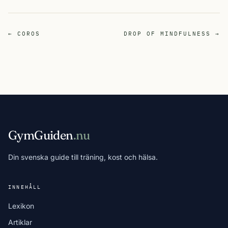
← COROS
DROP OF MINDFULNESS →
GymGuiden
.nu
Din svenska guide till träning, kost och hälsa.
INNEHÅLL
Lexikon
Artiklar