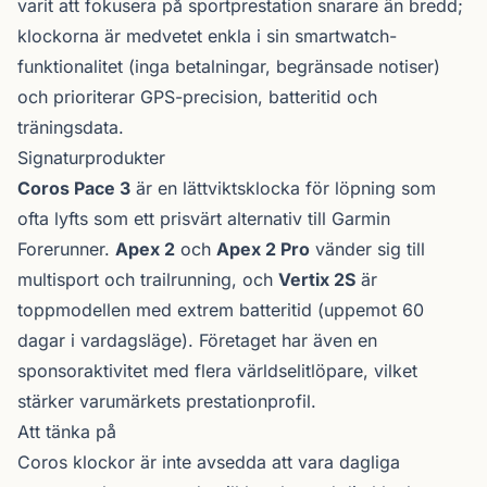
varit att fokusera på sportprestation snarare än bredd;
klockorna är medvetet enkla i sin smartwatch-
funktionalitet (inga betalningar, begränsade notiser)
och prioriterar GPS-precision, batteritid och
träningsdata.
Signaturprodukter
Coros Pace 3
är en lättviktsklocka för löpning som
ofta lyfts som ett prisvärt alternativ till Garmin
Forerunner.
Apex 2
och
Apex 2 Pro
vänder sig till
multisport och trailrunning, och
Vertix 2S
är
toppmodellen med extrem batteritid (uppemot 60
dagar i vardagsläge). Företaget har även en
sponsoraktivitet med flera världselitlöpare, vilket
stärker varumärkets prestation­profil.
Att tänka på
Coros klockor är inte avsedda att vara dagliga