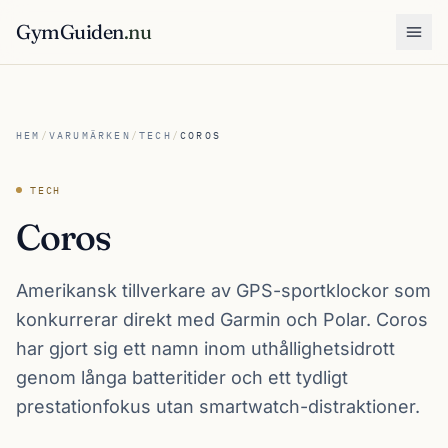
GymGuiden
.nu
Öpp
HEM
/
VARUMÄRKEN
/
TECH
/
COROS
TECH
Coros
Amerikansk tillverkare av GPS-sportklockor som
konkurrerar direkt med Garmin och Polar. Coros
har gjort sig ett namn inom uthållighetsidrott
genom långa batteritider och ett tydligt
prestation­fokus utan smartwatch-distraktioner.