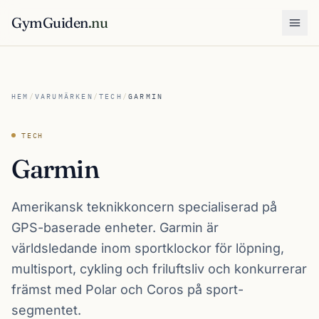
GymGuiden
.nu
Öpp
HEM
/
VARUMÄRKEN
/
TECH
/
GARMIN
TECH
Garmin
Amerikansk teknikkoncern specialiserad på
GPS-baserade enheter. Garmin är
världsledande inom sportklockor för löpning,
multisport, cykling och friluftsliv och konkurrerar
främst med Polar och Coros på sport-
segmentet.