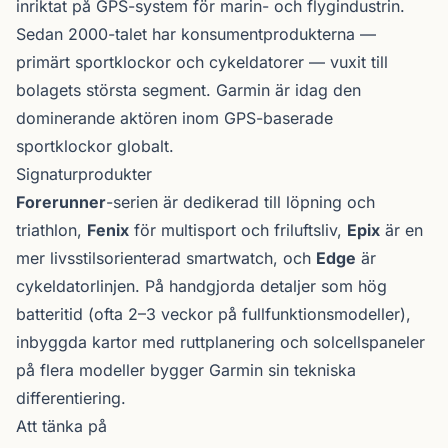
inriktat på GPS-system för marin- och flygindustrin.
Sedan 2000-talet har konsumentprodukterna —
primärt sportklockor och cykeldatorer — vuxit till
bolagets största segment. Garmin är idag den
dominerande aktören inom GPS-baserade
sportklockor globalt.
Signaturprodukter
Forerunner
-serien är dedikerad till löpning och
triathlon,
Fenix
för multisport och friluftsliv,
Epix
är en
mer livsstilsorienterad smartwatch, och
Edge
är
cykeldator­linjen. På handgjorda detaljer som hög
batteritid (ofta 2–3 veckor på fullfunktionsmodeller),
inbyggda kartor med ruttplanering och solcells­paneler
på flera modeller bygger Garmin sin tekniska
differentiering.
Att tänka på