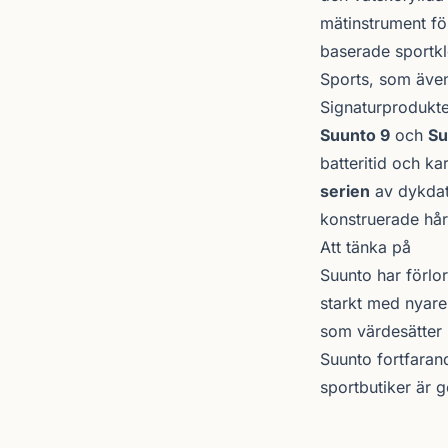
mätinstrument för
baserade sportkl
Sports, som äve
Signaturprodukte
Suunto 9
och
Su
batteritid och ka
serien
av dykdat
konstruerade hå
Att tänka på
Suunto har förlo
starkt med nyare
som värdesätter n
Suunto fortfarand
sportbutiker är 