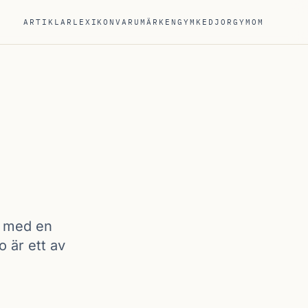
ARTIKLAR
LEXIKON
VARUMÄRKEN
GYMKEDJOR
GYM
OM
r med en
o är ett av