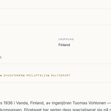
URSPRUNG
Finland
m
R
DYKDATORER
FRILUFTSLIV
MULTISPORT
s 1936 i Vanda, Finland, av ingenjören Tuomas Vohlonen 
 kompassen. Företaget har sedan dess specialiserat sig på 