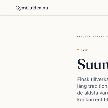
GymGuiden
.nu
HEM
/
VARUMÄRKEN
/
TECH
Suun
Finsk tillve
lång tradition
de äldsta va
konkurrent ti