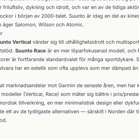
 friluftsliv, dykning och idrott, och var en av de tidiga ak
ockor i början av 2000-talet. Suunto är idag en del av kin
n äger Salomon, Wilson och Atomic.
r
unto Vertical
vänder sig till uthållighetsidrott och multispo
rtstöd.
Suunto Race
är en mer löparfokuserad modell, och
orer är fortfarande standardvalet för många sportdykare. S
rdvara har en estetik som ofta upplevs som mer dämpad än
rat marknadsandelar mot Garmin de senaste åren, men har k
 modeller (Vertical, Race) som mäter sig bättre i pris/prest
ordisk tillverkning, en mer minimalistisk design eller dykfu
e ett av de tydligaste alternativen — särskilt i Norden där ti
god.