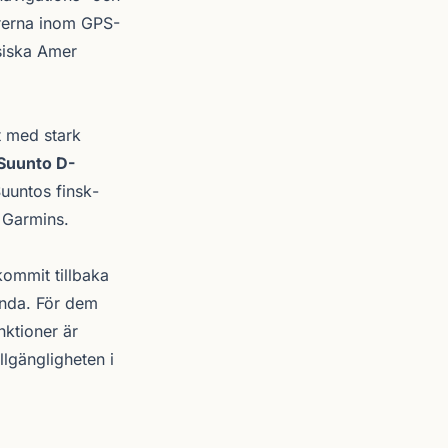
törerna inom GPS-
esiska Amer
rt med stark
Suunto D-
uuntos finsk­
 Garmins.
ommit tillbaka
anda. För dem
nktioner är
llgängligheten i