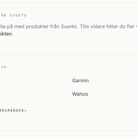
RÅN SUUNTO
fylla på med produkter från Suunto. Tills vidare hittar du fl
ikten
.
ECH
Garmin
Wahoo
ARUMÄRKEN
→