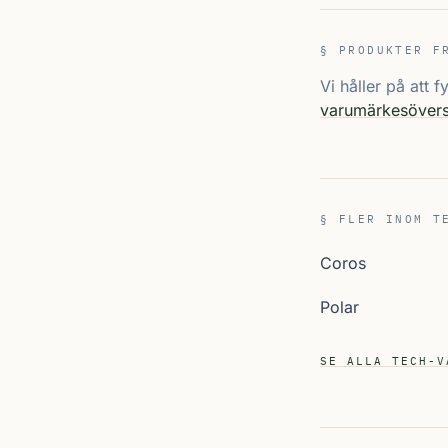
§ PRODUKTER F
Vi håller på att 
varumärkesövers
§ FLER INOM T
Coros
Polar
SE ALLA TECH-V