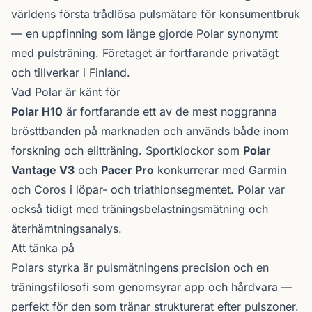
världens första trådlösa pulsmätare för konsument­bruk
— en uppfinning som länge gjorde Polar synonymt
med pulsträning. Företaget är fortfarande privatägt
och tillverkar i Finland.
Vad Polar är känt för
Polar H10
är fortfarande ett av de mest noggranna
brösttbanden på marknaden och används både inom
forskning och elitträning. Sportklockor som
Polar
Vantage V3
och
Pacer Pro
konkurrerar med Garmin
och Coros i löpar- och triathlon­segmentet. Polar var
också tidigt med träningsbelastnings­mätning och
återhämtningsanalys.
Att tänka på
Polars styrka är pulsmätningens precision och en
träningsfilosofi som genomsyrar app och hårdvara —
perfekt för den som tränar strukturerat efter pulszoner.