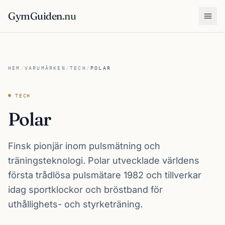
GymGuiden
.nu
Öpp
HEM
/
VARUMÄRKEN
/
TECH
/
POLAR
TECH
Polar
Finsk pionjär inom pulsmätning och
träningsteknologi. Polar utvecklade världens
första trådlösa pulsmätare 1982 och tillverkar
idag sportklockor och bröstband för
uthållighets- och styrketräning.