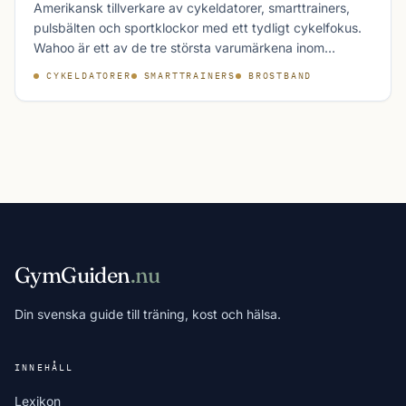
Amerikansk tillverkare av cykeldatorer, smarttrainers,
pulsbälten och sportklockor med ett tydligt cykelfokus.
Wahoo är ett av de tre största varumärkena inom
inomhuscykling tillsammans med Zwift-kompatibla
CYKELDATORER
SMARTTRAINERS
BROSTBAND
trainers från konkurrenter.
GymGuiden
.nu
Din svenska guide till träning, kost och hälsa.
INNEHÅLL
Lexikon