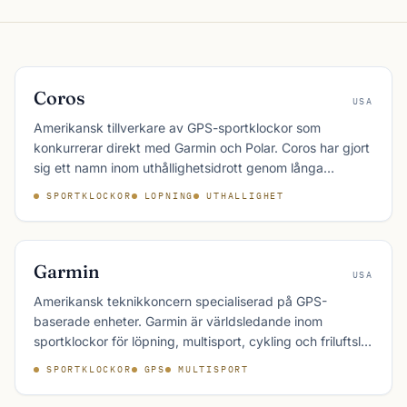
Coros
USA
Amerikansk tillverkare av GPS-sportklockor som
konkurrerar direkt med Garmin och Polar. Coros har gjort
sig ett namn inom uthållighetsidrott genom långa
batteritider och ett tydligt prestation­fokus utan
SPORTKLOCKOR
LOPNING
UTHALLIGHET
smartwatch-distraktioner.
Garmin
USA
Amerikansk teknikkoncern specialiserad på GPS-
baserade enheter. Garmin är världsledande inom
sportklockor för löpning, multisport, cykling och friluftsliv
och konkurrerar främst med Polar och Coros på sport-
SPORTKLOCKOR
GPS
MULTISPORT
segmentet.