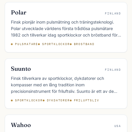
Polar
FINLAND
Finsk pionjär inom pulsmätning och träningsteknologi.
Polar utvecklade världens första trådlösa pulsmätare
1982 och tillverkar idag sportklockor och bröstband för
uthållighets- och styrketräning.
PULSMATARE
SPORTKLOCKOR
BROSTBAND
Suunto
FINLAND
Finsk tillverkare av sportklockor, dykdatorer och
kompasser med en lång tradition inom
precisionsinstrument för friluftsliv. Suunto är ett av de
äldsta varumärkena inom kategorin och en stark nordisk
SPORTKLOCKOR
DYKDATORER
FRILUFTSLIV
konkurrent till Garmin och Polar.
Wahoo
USA