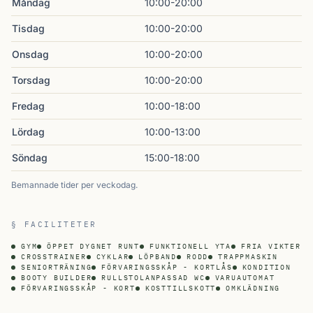
Måndag
10:00-20:00
Tisdag
10:00-20:00
Onsdag
10:00-20:00
Torsdag
10:00-20:00
Fredag
10:00-18:00
Lördag
10:00-13:00
Söndag
15:00-18:00
Bemannade tider per veckodag.
§ FACILITETER
GYM
ÖPPET DYGNET RUNT
FUNKTIONELL YTA
FRIA VIKTER
CROSSTRAINER
CYKLAR
LÖPBAND
RODD
TRAPPMASKIN
SENIORTRÄNING
FÖRVARINGSSKÅP - KORTLÅS
KONDITION
BOOTY BUILDER
RULLSTOLANPASSAD WC
VARUAUTOMAT
FÖRVARINGSSKÅP - KORT
KOSTTILLSKOTT
OMKLÄDNING