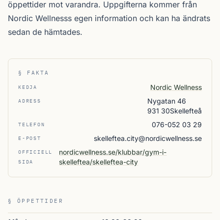
öppettider mot varandra. Uppgifterna kommer från
Nordic Wellnesss egen information och kan ha ändrats
sedan de hämtades.
§ FAKTA
Nordic Wellness
KEDJA
Nygatan 46
ADRESS
931 30Skellefteå
076-052 03 29
TELEFON
skelleftea.city@nordicwellness.se
E-POST
nordicwellness.se/klubbar/gym-i-
OFFICIELL
skelleftea/skelleftea-city
SIDA
§ ÖPPETTIDER