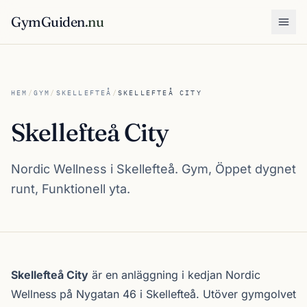
GymGuiden
.nu
Öpp
HEM
/
GYM
/
SKELLEFTEÅ
/
SKELLEFTEÅ CITY
Skellefteå City
Nordic Wellness i Skellefteå. Gym, Öppet dygnet
runt, Funktionell yta.
Om Skellefteå City
Skellefteå City
är en anläggning i kedjan
Nordic
Wellness
på Nygatan 46 i
Skellefteå
. Utöver gymgolvet