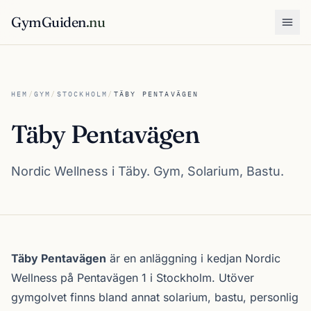
GymGuiden
.nu
Öpp
HEM
/
GYM
/
STOCKHOLM
/
TÄBY PENTAVÄGEN
Täby Pentavägen
Nordic Wellness i Täby. Gym, Solarium, Bastu.
Om Täby Pentavägen
Täby Pentavägen
är en anläggning i kedjan
Nordic
Wellness
på Pentavägen 1 i
Stockholm
. Utöver
gymgolvet finns bland annat solarium, bastu, personlig