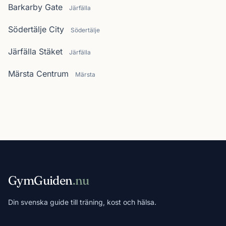
Barkarby Gate
Järfälla
Södertälje City
Södertälje
Järfälla Stäket
Järfälla
Märsta Centrum
Märsta
GymGuiden
.nu
Din svenska guide till träning, kost och hälsa.