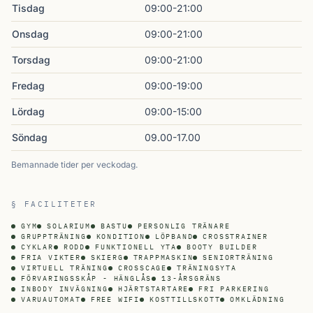
Tisdag
09:00-21:00
Onsdag
09:00-21:00
Torsdag
09:00-21:00
Fredag
09:00-19:00
Lördag
09:00-15:00
Söndag
09.00-17.00
Bemannade tider per veckodag.
§ FACILITETER
GYM
SOLARIUM
BASTU
PERSONLIG TRÄNARE
GRUPPTRÄNING
KONDITION
LÖPBAND
CROSSTRAINER
CYKLAR
RODD
FUNKTIONELL YTA
BOOTY BUILDER
FRIA VIKTER
SKIERG
TRAPPMASKIN
SENIORTRÄNING
VIRTUELL TRÄNING
CROSSCAGE
TRÄNINGSYTA
FÖRVARINGSSKÅP - HÄNGLÅS
13-ÅRSGRÄNS
INBODY INVÄGNING
HJÄRTSTARTARE
FRI PARKERING
VARUAUTOMAT
FREE WIFI
KOSTTILLSKOTT
OMKLÄDNING