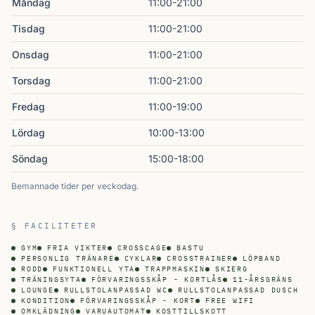
Måndag
11:00-21:00
Tisdag
11:00-21:00
Onsdag
11:00-21:00
Torsdag
11:00-21:00
Fredag
11:00-19:00
Lördag
10:00-13:00
Söndag
15:00-18:00
Bemannade tider per veckodag.
§ FACILITETER
GYM
FRIA VIKTER
CROSSCAGE
BASTU
PERSONLIG TRÄNARE
CYKLAR
CROSSTRAINER
LÖPBAND
RODD
FUNKTIONELL YTA
TRAPPMASKIN
SKIERG
TRÄNINGSYTA
FÖRVARINGSSKÅP - KORTLÅS
11-ÅRSGRÄNS
LOUNGE
RULLSTOLANPASSAD WC
RULLSTOLANPASSAD DUSCH
KONDITION
FÖRVARINGSSKÅP - KORT
FREE WIFI
OMKLÄDNING
VARUAUTOMAT
KOSTTILLSKOTT