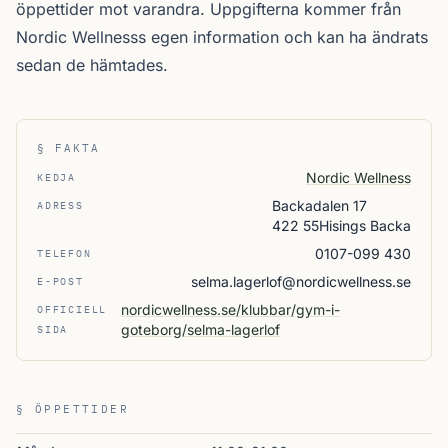
öppettider mot varandra. Uppgifterna kommer från
Nordic Wellnesss egen information och kan ha ändrats
sedan de hämtades.
§ FAKTA
Nordic Wellness
KEDJA
Backadalen 17
ADRESS
422 55Hisings Backa
0107-099 430
TELEFON
selma.lagerlof@nordicwellness.se
E-POST
nordicwellness.se/klubbar/gym-i-
OFFICIELL
goteborg/selma-lagerlof
SIDA
§ ÖPPETTIDER