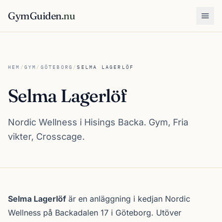
GymGuiden
.nu
Öpp
HEM
/
GYM
/
GÖTEBORG
/
SELMA LAGERLÖF
Selma Lagerlöf
Nordic Wellness i Hisings Backa. Gym, Fria
vikter, Crosscage.
Om Selma Lagerlöf
Selma Lagerlöf
är en anläggning i kedjan
Nordic
Wellness
på Backadalen 17 i
Göteborg
. Utöver