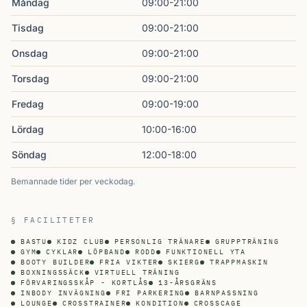
Måndag
09:00-21:00
Tisdag
09:00-21:00
Onsdag
09:00-21:00
Torsdag
09:00-21:00
Fredag
09:00-19:00
Lördag
10:00-16:00
Söndag
12:00-18:00
Bemannade tider per veckodag.
§ FACILITETER
BASTU
KIDZ CLUB
PERSONLIG TRÄNARE
GRUPPTRÄNING
GYM
CYKLAR
LÖPBAND
RODD
FUNKTIONELL YTA
BOOTY BUILDER
FRIA VIKTER
SKIERG
TRAPPMASKIN
BOXNINGSSÄCK
VIRTUELL TRÄNING
FÖRVARINGSSKÅP - KORTLÅS
13-ÅRSGRÄNS
INBODY INVÄGNING
FRI PARKERING
BARNPASSNING
LOUNGE
CROSSTRAINER
KONDITION
CROSSCAGE