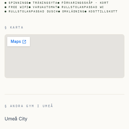
SPINNINGS
TRÄNINGSYTA
FÖRVARINGSSKÅP - KORT
FREE WIFI
VARUAUTOMAT
RULLSTOLANPASSAD WC
RULLSTOLANPASSAD DUSCH
OMKLÄDNING
KOSTTILLSKOTT
§ KARTA
§ ANDRA GYM I UMEÅ
Umeå City