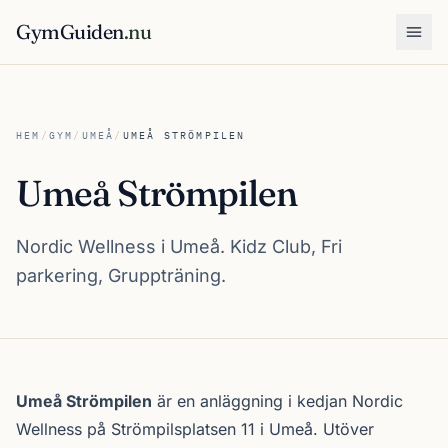
GymGuiden
.nu
Öpp
HEM
/
GYM
/
UMEÅ
/
UMEÅ STRÖMPILEN
Umeå Strömpilen
Nordic Wellness i Umeå. Kidz Club, Fri
parkering, Gruppträning.
Om Umeå Strömpilen
Umeå Strömpilen
är en anläggning i kedjan
Nordic
Wellness
på Strömpilsplatsen 11 i
Umeå
. Utöver