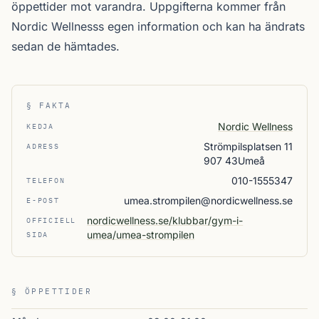
öppettider mot varandra. Uppgifterna kommer från
Nordic Wellnesss egen information och kan ha ändrats
sedan de hämtades.
§ FAKTA
Nordic Wellness
KEDJA
Strömpilsplatsen 11
ADRESS
907 43Umeå
010-1555347
TELEFON
umea.strompilen@nordicwellness.se
E-POST
nordicwellness.se/klubbar/gym-i-
OFFICIELL
umea/umea-strompilen
SIDA
§ ÖPPETTIDER